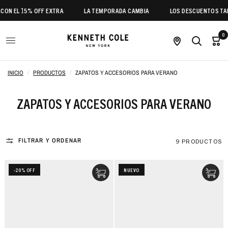
N EL 15% OFF EXTRA
LA TEMPORADA CAMBIA
LOS DESCUENTOS TAMB
0
INICIO
/
PRODUCTOS
/
ZAPATOS Y ACCESORIOS PARA VERANO
ZAPATOS Y ACCESORIOS PARA VERANO
FILTRAR Y ORDENAR
9 PRODUCTOS
-20% OFF
NUEVO