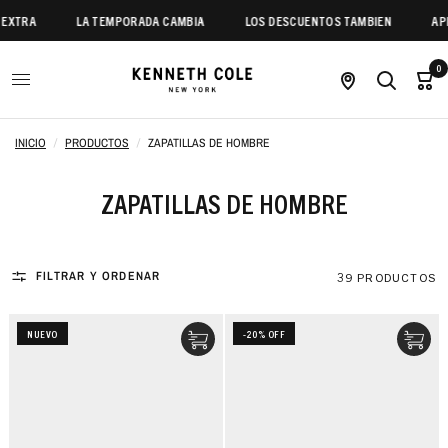
A
LA TEMPORADA CAMBIA
LOS DESCUENTOS TAMBIEN
APROVEC
0
INICIO
/
PRODUCTOS
/
ZAPATILLAS DE HOMBRE
ZAPATILLAS DE HOMBRE
FILTRAR Y ORDENAR
39 PRODUCTOS
NUEVO
-20% OFF