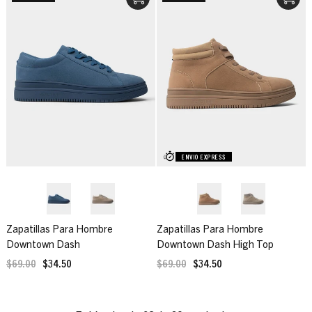
ENVIO EXPRESS
Zapatillas Para Hombre
Zapatillas Para Hombre
Downtown Dash
Downtown Dash High Top
Sneaker
$69.00
$34.50
$69.00
$34.50