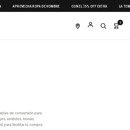
APROVECHA ROPA DE HOMBRE
CON EL 15% OFF EXTRA
LA TEMPO
0
tablas de conversión para
es, vestidos, blusas,
 para facilitar tu compra