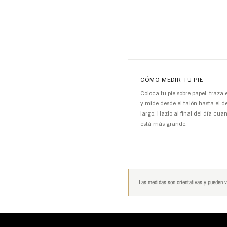
CÓMO MEDIR TU PIE
Coloca tu pie sobre papel, traza 
y mide desde el talón hasta el 
largo. Hazlo al final del día cuan
está más grande.
Las medidas son orientativas y pueden va