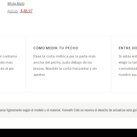
White Multi
$48.97
$69.95
CÓMO MEDIR TU PECHO
ENTRE D
el contorno
Pasa la cinta métrica por la parte más
Si estás en
dedo más
ancha del pecho, justo debajo de los
elegir la t
do el pie
brazos. Mantén la cinta horizontal y sin
comodidad.
apretar.
nuestro equ
riar ligeramente según el modelo y el material. Kenneth Cole se reserva el derecho de actualizar esta guí