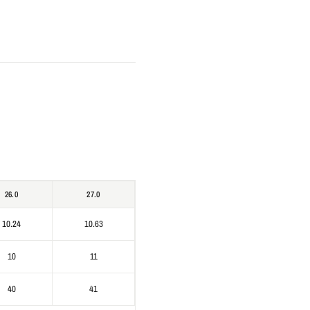
26.0
27.0
10.24
10.63
10
11
40
41