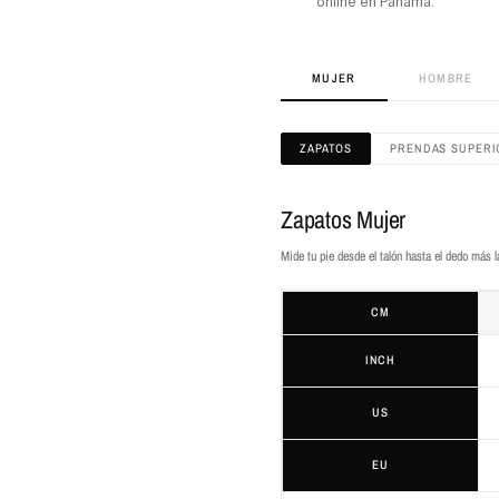
online en Panamá.
MUJER
HOMBRE
ZAPATOS
PRENDAS SUPERI
Zapatos Mujer
Mide tu pie desde el talón hasta el dedo más 
CM
INCH
US
EU