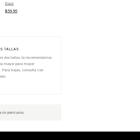
Black
Brown-Snake
$59.95
$69.95
OS TALLAS
tre dos tallas, te recomendamos
alla mayor para mayor
 Para trajes, consulta con
ipo.
a sin previo aviso.