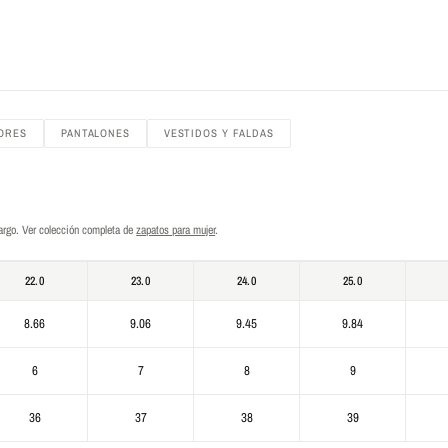
ORES
PANTALONES
VESTIDOS Y FALDAS
largo. Ver colección completa de
zapatos para mujer
.
22.0
23.0
24.0
25.0
8.66
9.06
9.45
9.84
6
7
8
9
36
37
38
39