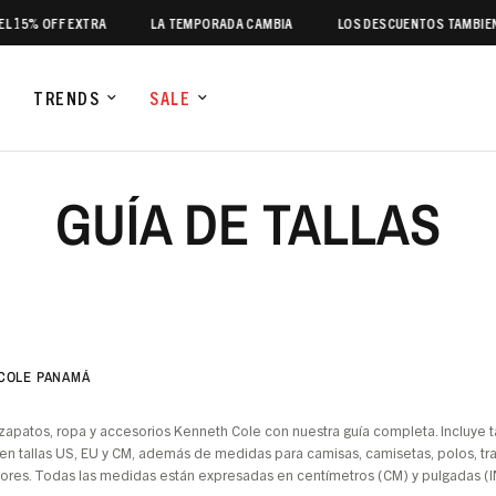
15% OFF EXTRA
LA TEMPORADA CAMBIA
LOS DESCUENTOS TAMBIEN
TRENDS
SALE
GUÍA DE TALLAS
 COLE PANAMÁ
a zapatos, ropa y accesorios Kenneth Cole con nuestra guía completa. Incluye 
n tallas US, EU y CM, además de medidas para camisas, camisetas, polos, traj
ores. Todas las medidas están expresadas en centímetros (CM) y pulgadas (IN)