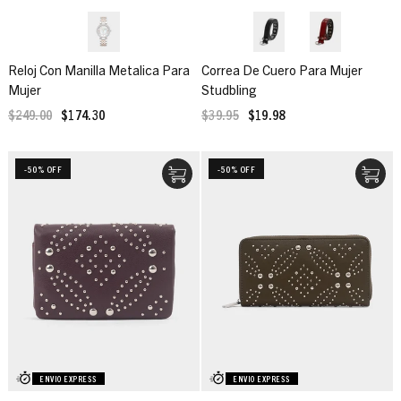
Reloj Con Manilla Metalica Para
Correa De Cuero Para Mujer
Mujer
Studbling
$249.00
$174.30
$39.95
$19.98
-50% OFF
-50% OFF
ENVIO EXPRESS
ENVIO EXPRESS