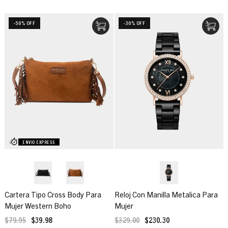
-50% OFF
-30% OFF
ENVIO EXPRESS
Cartera Tipo Cross Body Para
Reloj Con Manilla Metalica Para
Mujer Western Boho
Mujer
$79.95
$39.98
$329.00
$230.30