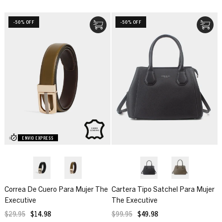
-50% OFF
-50% OFF
ENVIO EXPRESS
Correa De Cuero Para Mujer The
Cartera Tipo Satchel Para Mujer
Executive
The Executive
$29.95
$14.98
$99.95
$49.98