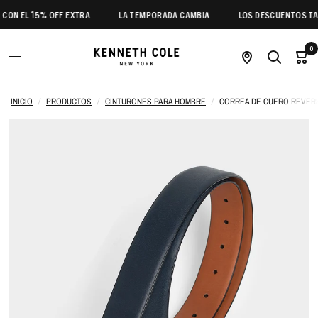
CON EL 15% OFF EXTRA
LA TEMPORADA CAMBIA
LOS DESCUENTOS TAM
0
INICIO
/
PRODUCTOS
/
CINTURONES PARA HOMBRE
/
CORREA DE CUERO REVER