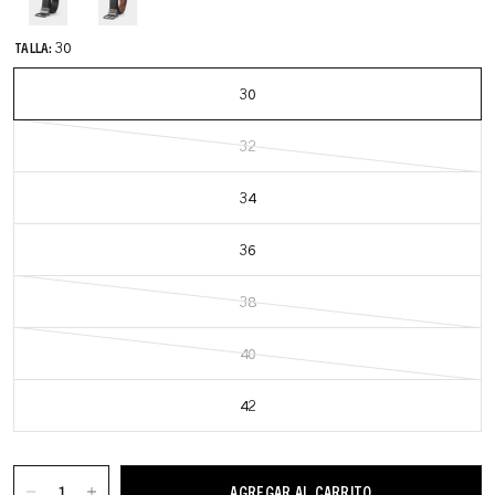
TALLA:
30
30
32
34
36
38
40
42
AGREGAR AL CARRITO